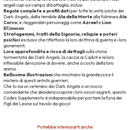
angeli cupi sul campo di battaglia, inclusi:
Regole complete e profili dati
per tutte le unità uniche dei
Dark Angels, dalla temibile
Ala della Morte
alla fulminea
Ala
Corvo
, e i leggendari personaggi come
Azrael
e
Lion
El'Jonson
.
Stratagemmi, tratti della Signoria, reliquie e poteri
psichici
esclusivi che riflettono la loro dottrina di guerra e i loro
giuramenti.
Lore approfondita e ricca di dettagli
sulla storia
tormentata dei Dark Angels, la caccia ai Caduti e la loro
inflessibile devozione al dovere, anche a costo della loro
anima.
Bellissime illustrazioni
che mostrano la grandezza e il
mistero di questi antichi guerrieri.
Che tu sia un veterano dei Dark Angels o un nuovo
comandante che desidera scoprire i loro oscuri segreti, questo
Codex Supplemento è indispensabile per portare la furia dei
Figli del Leone sul tavolo da gioco!
Potrebbe interessarti anche