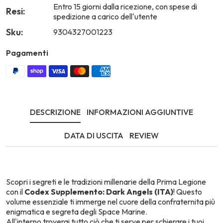
Entro 15 giorni dalla ricezione, con spese di
Resi:
spedizione a carico dell'utente
Sku:
9304327001223
Pagamenti
DESCRIZIONE
INFORMAZIONI AGGIUNTIVE
DATA DI USCITA
REVIEW
Scopri i segreti e le tradizioni millenarie della Prima Legione
con il
Codex Supplemento: Dark Angels (ITA)
! Questo
volume essenziale ti immerge nel cuore della confraternita più
enigmatica e segreta degli Space Marine.
All'interno troverai tutto ciò che ti serve per schierare i tuoi